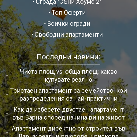
Сграда "Съни Хоумс 2"
Топ Оферти
Всички сгради
Свободни апартаменти
Последни новини:
Чиста площ vs. обща площ: какво
купувате реално
Тристаен апартамент за семейство: кои
разпределения са най-практични
Как да изберете двустаен апартамент
във Варна според начина ви на живот
Апартамент директно от строител във
Варна: реални плюсове и рискове