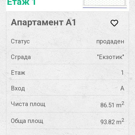
Етаж 1
Апартамент А1
Статус
продаден
Сграда
"Екзотик"
Етаж
1
Вход
А
Чиста площ
2
86.51 m
Обща площ
2
93.82 m