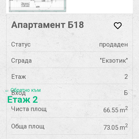
Апартамент Б18
Статус
продаден
Сграда
"Екзотик"
Етаж
2
← Обратно към
Вход
Б
Етаж 2
Чиста площ
2
66.55 m
Обща площ
2
73.05 m