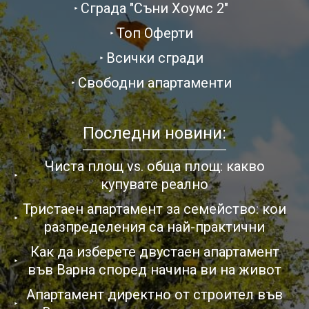
Сграда "Съни Хоумс 2"
Топ Оферти
Всички сгради
Свободни апартаменти
Последни новини:
Чиста площ vs. обща площ: какво
купувате реално
Тристаен апартамент за семейство: кои
разпределения са най-практични
Как да изберете двустаен апартамент
във Варна според начина ви на живот
Апартамент директно от строител във