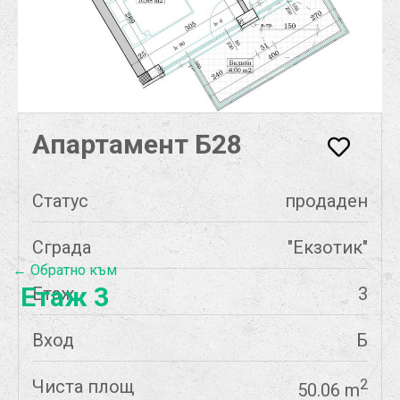
Апартамент Б28
Статус
продаден
Сграда
"Екзотик"
← Обратно към
Етаж 3
Етаж
3
Вход
Б
Чиста площ
2
50.06 m