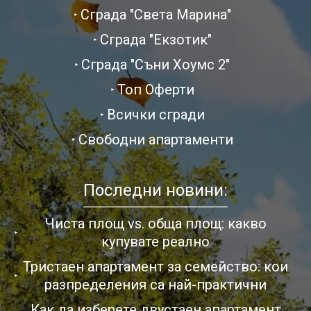
Сграда "Света Марина"
Сграда "Екзотик"
Сграда "Съни Хоумс 2"
Топ Оферти
Всички сгради
Свободни апартаменти
Последни новини:
Чиста площ vs. обща площ: какво
купувате реално
Тристаен апартамент за семейство: кои
разпределения са най-практични
Как да изберете двустаен апартамент