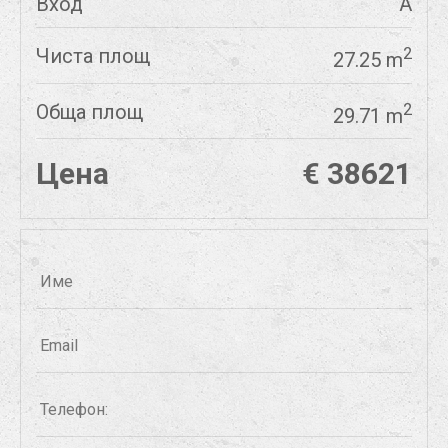
Вход
А
Чиста площ
2
27.25 m
Обща площ
2
29.71 m
Цена
€ 38621