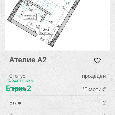
Ателие А2
Статус
продаден
← Обратно към
Етаж 2
Сграда
"Екзотик"
Етаж
2