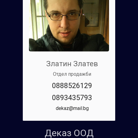
Златин Златев
Отдел продажби
0888526129
0893435793
dekaz@mail.bg
Деказ ООД