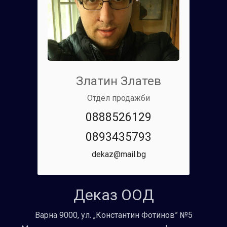
Златин Златев
Отдел продажби
0888526129
0893435793
dekaz@mail.bg
Деказ ООД
Варна 9000, ул. „Константин Фотинов” №5