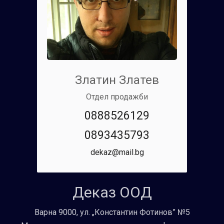
Златин Златев
Отдел продажби
0888526129
0893435793
dekaz@mail.bg
Деказ ООД
Варна 9000, ул. „Константин Фотинов” №5