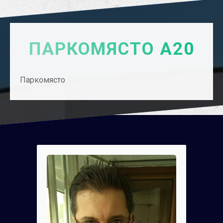
ПАРКОМЯСТО А20
Паркомясто