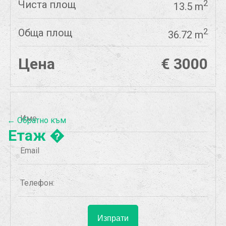
Чиста площ
2
13.5 m
Обща площ
2
36.72 m
Цена
€ 3000
← Обратно към
Етаж �