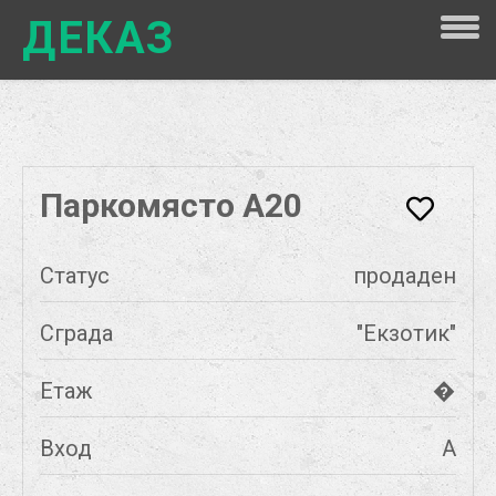
ДЕКАЗ
Паркомясто А20
Статус
продаден
Сграда
"Екзотик"
Етаж
�
Вход
А