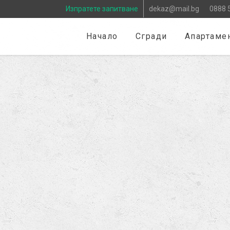
Изпратете запитване
dekaz@mail.bg
0888 
Начало
Сгради
Апартаме