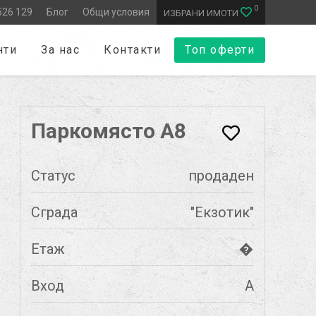
0
526 129
Блог
Общи условия
ИЗБРАНИ ИМОТИ
нти
За нас
Контакти
Топ оферти
Паркомясто А8
Статус
продаден
Сграда
"Екзотик"
Етаж
�
Вход
А