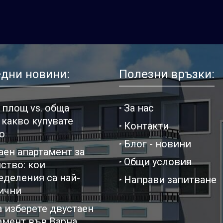
дни новини:
Полезни връзки:
 площ vs. обща
За нас
 какво купувате
Контакти
о
Блог - новини
аен апартамент за
Общи условия
ство: кои
еделения са най-
Направи запитване
ични
а изберете двустаен
амент във Варна