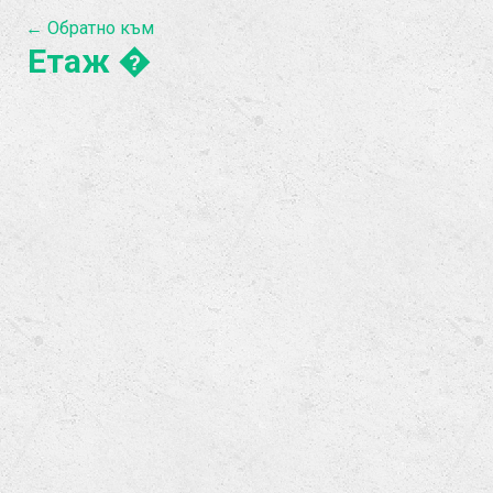
← Обратно към
Етаж �