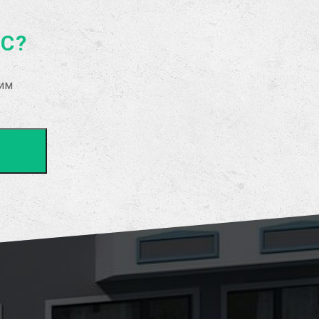
АС?
рим