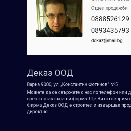
Отдел продажби
0888526129
0893435793
dekaz@mail.bg
Деказ ООД
Варна 9000, ул. „Константин Фотинов” №5
Можете да се свържете с нас по телефон или 
през контактната ни форма. Ще Ви отговорим 
Фирма Деказ ООД е строител и извършва про
директно.