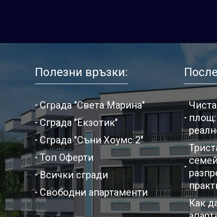
Полезни връзки:
После
Сграда "Света Марина"
Чиста
площ:
Сграда "Екзотик"
реалн
Сграда "Съни Хоумс 2"
Трист
Топ Оферти
семей
разпр
Всички сгради
практ
Свободни апартаменти
Как д
апарт