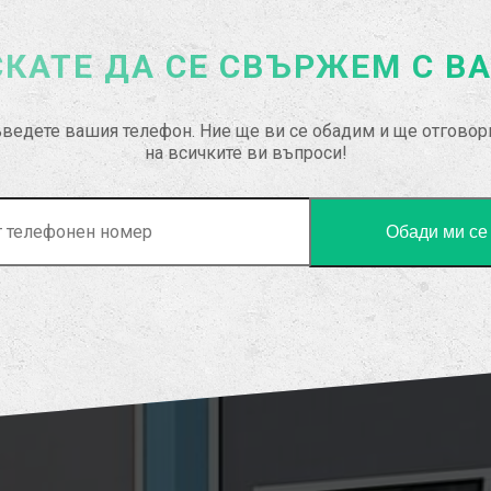
КАТЕ ДА СЕ СВЪРЖЕМ С В
ведете вашия телефон. Ние ще ви се обадим и ще отгово
на всичките ви въпроси!