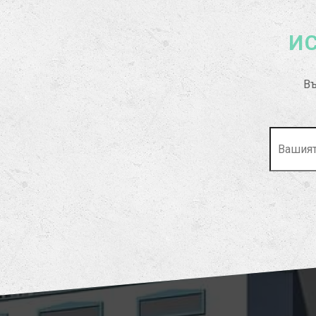
ИС
Въ