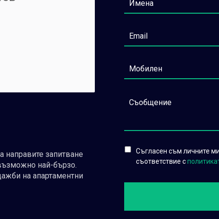
Съгласен съм личните ми 
да направите запитване
съответствие с
политика
възможно най-бързо.
дажби на апартаментни