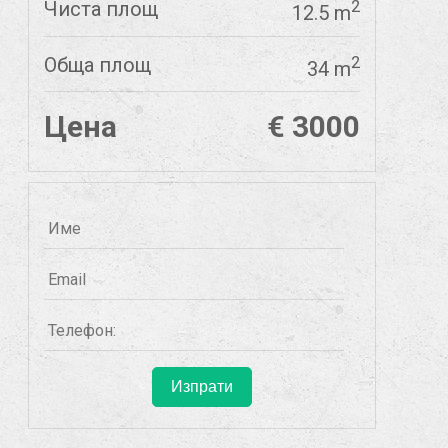
Чиста площ
2
12.5 m
Обща площ
2
34 m
Цена
€ 3000