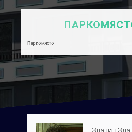
ПАРКОМЯСТ
Паркомясто
Златин Зла