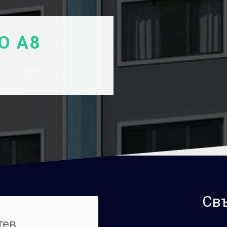
О А8
Свъ
тев