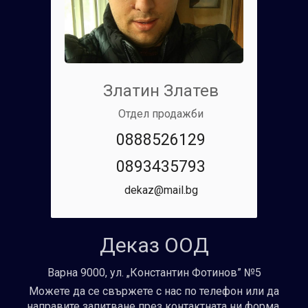
Златин Златев
Отдел продажби
0888526129
0893435793
dekaz@mail.bg
Деказ ООД
Варна 9000, ул. „Константин Фотинов” №5
Можете да се свържете с нас по телефон или да
направите запитване през контактната ни форма.