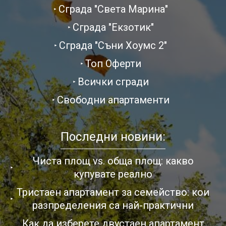
Сграда "Света Марина"
Сграда "Екзотик"
Сграда "Съни Хоумс 2"
Топ Оферти
Всички сгради
Свободни апартаменти
Последни новини:
Чиста площ vs. обща площ: какво
купувате реално
Тристаен апартамент за семейство: кои
разпределения са най-практични
Как да изберете двустаен апартамент