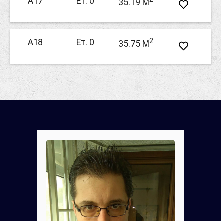
А17
Ет. 0
35.19 M
2
А18
Ет. 0
35.75 M