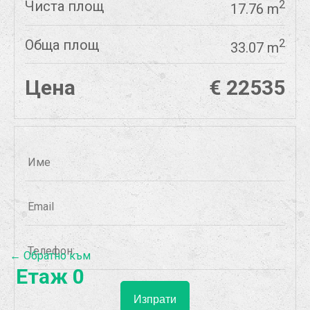
Чиста площ
2
17.76 m
Обща площ
2
33.07 m
Цена
€ 22535
← Обратно към
Етаж 0