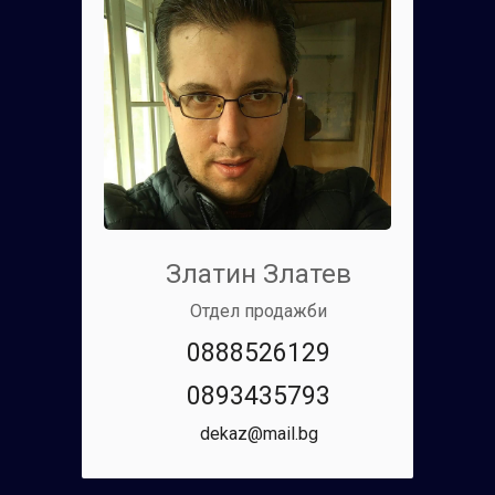
Златин Златев
Отдел продажби
0888526129
0893435793
dekaz@mail.bg