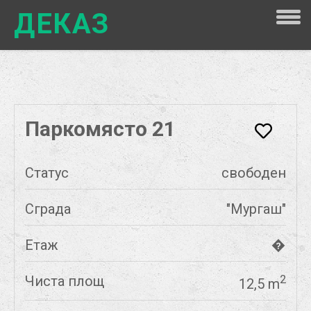
ДЕКАЗ
Паркомясто 21
Статус
свободен
Сграда
"Мургаш"
Етаж
�
Чиста площ
2
12,5 m