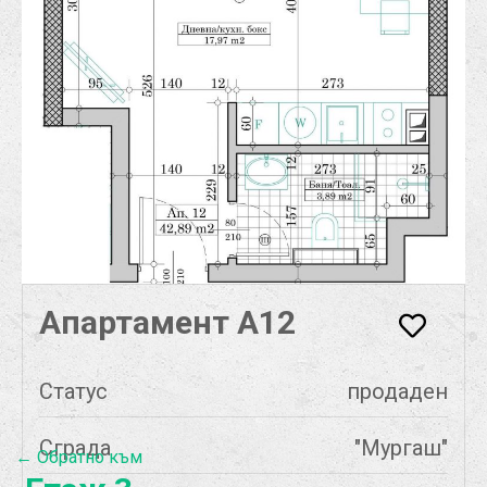
Апартамент А12
Статус
продаден
Сграда
"Мургаш"
← Обратно към