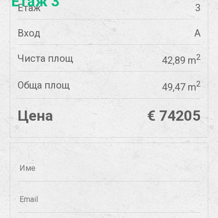
Етаж 3
Етаж
3
Вход
А
Чиста площ
2
42,89 m
Обща площ
2
49,47 m
Цена
€ 74205