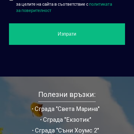
за целите на сайта в съответствие с
политиката
за поверителност
Полезни връзки:
Сграда "Света Марина"
Сграда "Екзотик"
Сграда "Съни Хоумс 2"