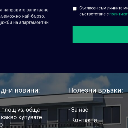
Съгласен съм личните ми 
да направите запитване
съответствие с
политика
възможно най-бързо.
дажби на апартаментни
дни новини:
Полезни връзки:
 площ vs. обща
За нас
 какво купувате
Контакти
о