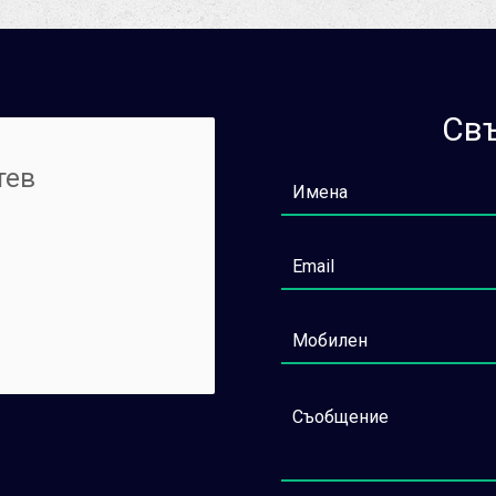
Свъ
тев