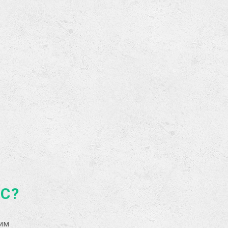
АС?
рим