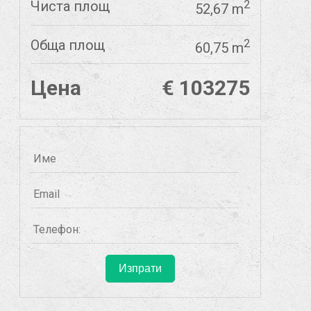
Чиста площ
2
52,67 m
Обща площ
2
60,75 m
Цена
€ 103275