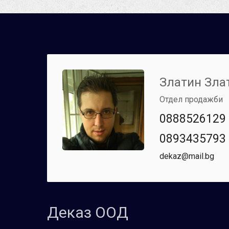
Златин Зла
Отдел продажби
0888526129
0893435793
dekaz@mail.bg
Деказ ООД