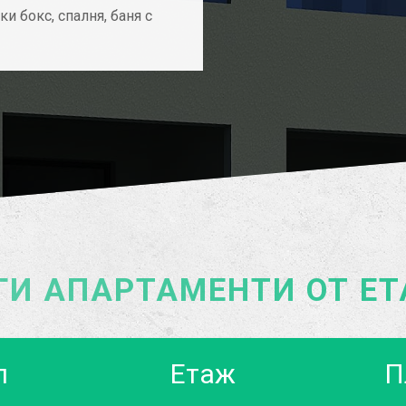
и бокс, спалня, баня с
ГИ АПАРТАМЕНТИ ОТ ЕТ
п
Етаж
П