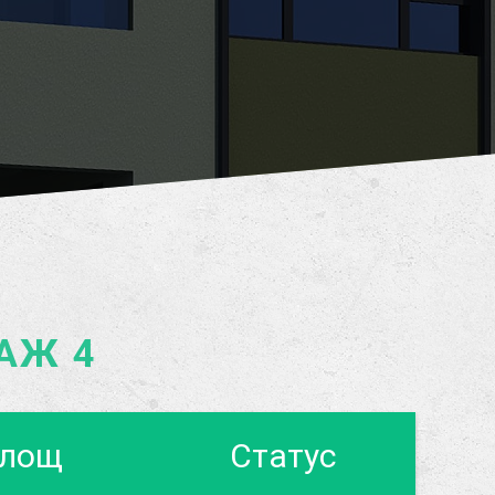
АЖ 4
лощ
Статус