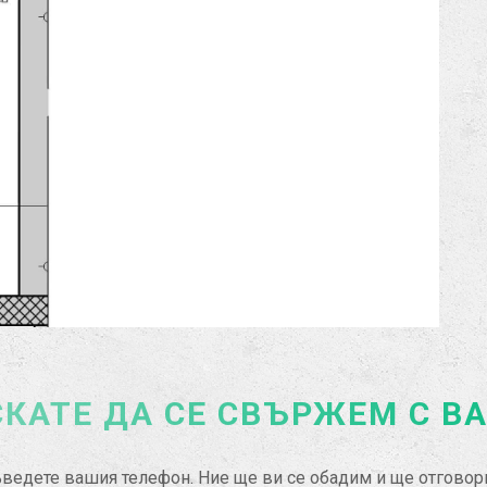
КАТЕ ДА СЕ СВЪРЖЕМ С В
ведете вашия телефон. Ние ще ви се обадим и ще отгово