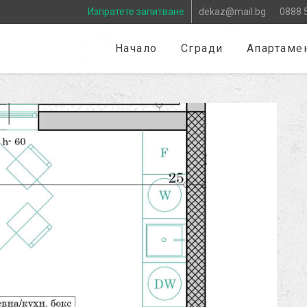
Изпратете запитване
dekaz@mail.bg
0888 
Начало
Сгради
Апартаме