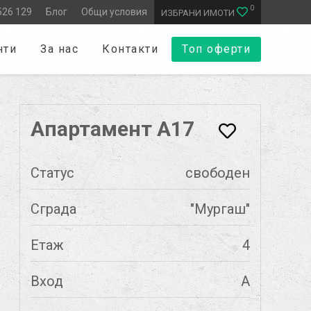
0
526 129
Блог
Общи условия
ИЗБРАНИ ИМОТИ
нти
За нас
Контакти
Топ оферти
Апартамент А17
Статус
свободен
Сграда
"Мургаш"
Етаж
4
Вход
А