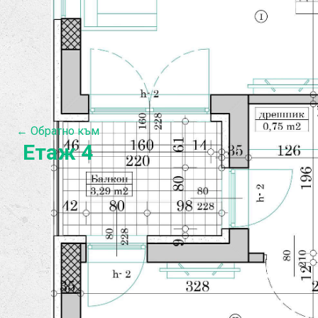
← Обратно към
Етаж 4