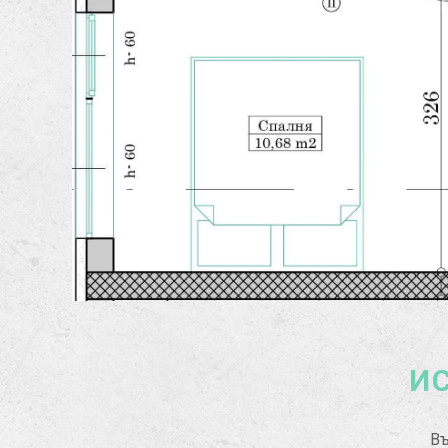
ИС
Въ