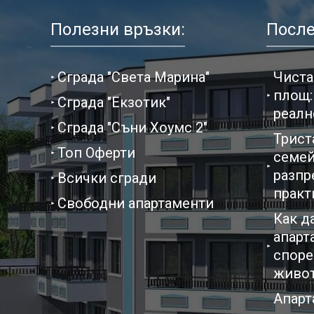
Полезни връзки:
После
Сграда "Света Марина"
Чиста
площ:
Сграда "Екзотик"
реалн
Сграда "Съни Хоумс 2"
Трист
Топ Оферти
семей
разпр
Всички сгради
практ
Свободни апартаменти
Как д
апарт
споре
живо
Апарт