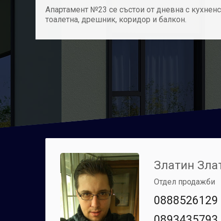
Апартамент №23 се състои от дневна с кухненск
тоалетна, дрешник, коридор и балкон.
Златин Зла
Отдел продажби
0888526129
0893435793