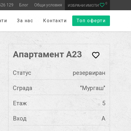
0
526 129
Блог
Общи условия
ИЗБРАНИ ИМОТИ
нти
За нас
Контакти
Топ оферти
Апартамент А23
Статус
резервиран
Сграда
"Мургаш"
Етаж
5
Вход
А