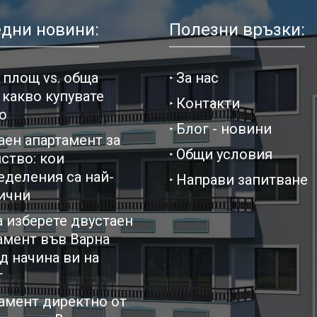
дни новини:
Полезни връзки:
 площ vs. обща
За нас
 какво купувате
Контакти
о
Блог - новини
аен апартамент за
Общи условия
ство: кои
еделения са най-
Направи запитване
ични
а изберете двустаен
амент във Варна
д начина ви на
т
амент директно от