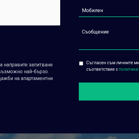
Съгласен съм личните ми 
да направите запитване
съответствие с
политика
възможно най-бързо.
дажби на апартаментни