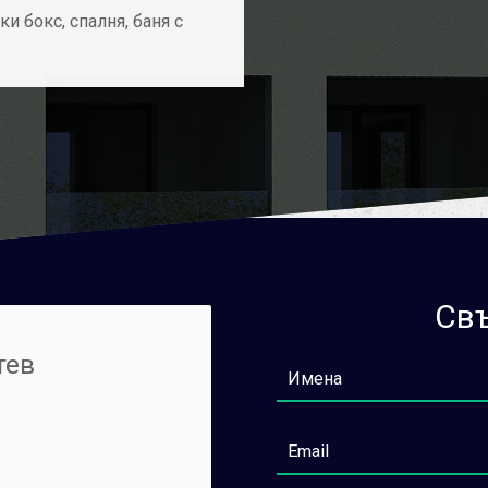
и бокс, спалня, баня с
Свъ
тев