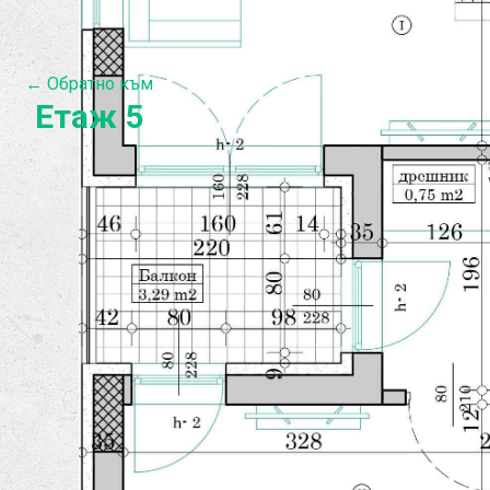
← Обратно към
Етаж 5