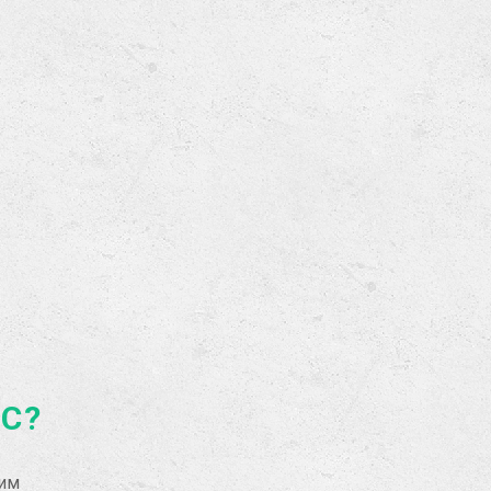
АС?
рим