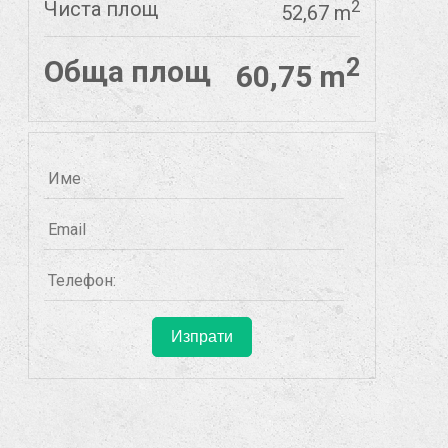
Чиста площ
2
52,67 m
2
Обща площ
60,75 m