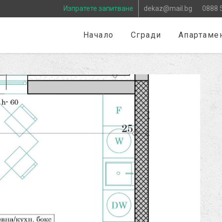
Изпратете запитване
dekaz@mail.bg
0888 
Начало
Сгради
Апартаме