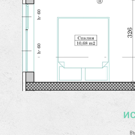
ИС
Въ