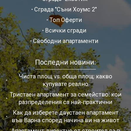
Сграда "Съни Хоумс 2"
Топ Оферти
Всички сгради
Свободни апартаменти
Последни новини:
Чиста площ vs. обща площ: какво
купувате реално
Тристаен апартамент за семейство: кои
разпределения са най-практични
Как да изберете двустаен апартамент
във Варна според начина ви на живот
Апартамент директно от строител във