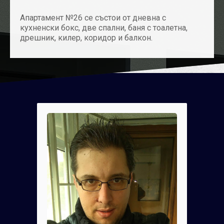
Апартамент №26 се състои от дневна с
кухненски бокс, две спални, баня с тоалетна,
дрешник, килер, коридор и балкон.