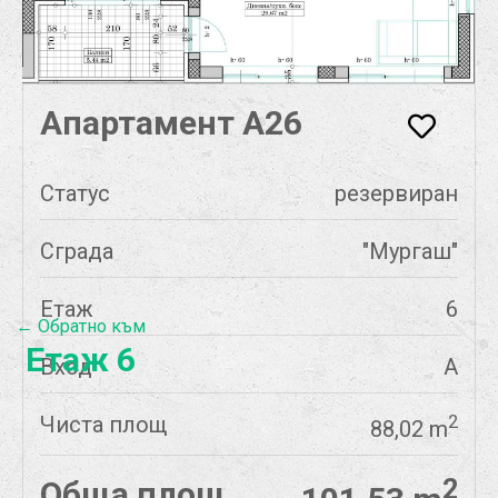
Апартамент А26
Статус
резервиран
Сграда
"Мургаш"
Етаж
6
← Обратно към
Етаж 6
Вход
А
Чиста площ
2
88,02 m
2
Обща площ