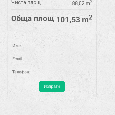
Чиста площ
2
88,02 m
2
Обща площ
101,53 m