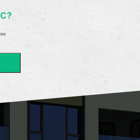
АС?
рим