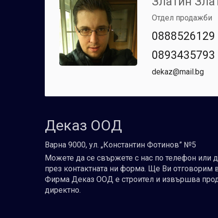
Златин Зла
Отдел продажби
0888526129
0893435793
dekaz@mail.bg
Деказ ООД
Варна 9000, ул. „Константин Фотинов” №5
Можете да се свържете с нас по телефон или 
през контактната ни форма. Ще Ви отговорим 
Фирма Деказ ООД е строител и извършва про
директно.