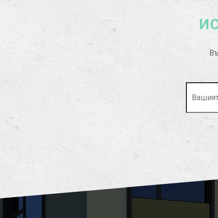
ИС
Въ