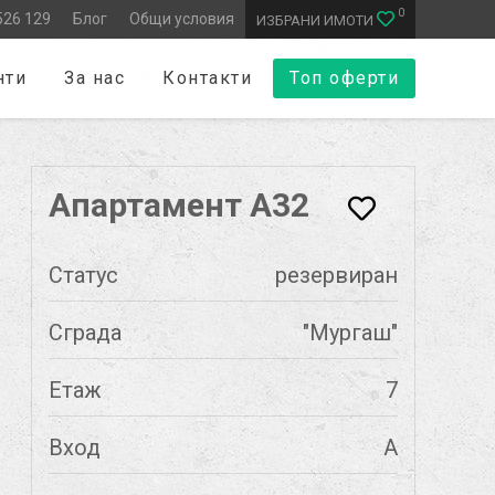
0
526 129
Блог
Общи условия
ИЗБРАНИ ИМОТИ
нти
За нас
Контакти
Топ оферти
Апартамент А32
Статус
резервиран
Сграда
"Мургаш"
Етаж
7
Вход
А