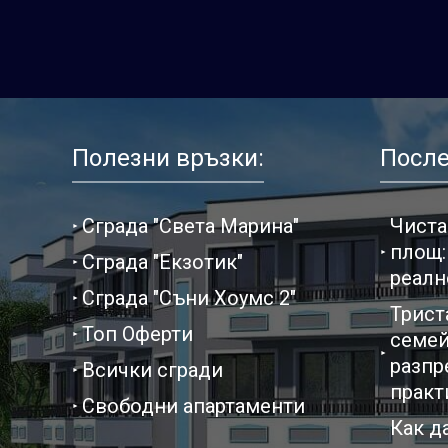
Полезни връзки:
После
Сграда "Света Марина"
Чиста
площ:
Сграда "Екзотик"
реалн
Сграда "Съни Хоумс 2"
Трист
Топ Оферти
семей
разпр
Всички сгради
практ
Свободни апартаменти
Как д