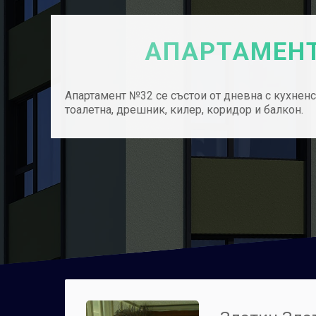
АПАРТАМЕНТ
Апартамент №32 се състои от дневна с кухненск
тоалетна, дрешник, килер, коридор и балкон.