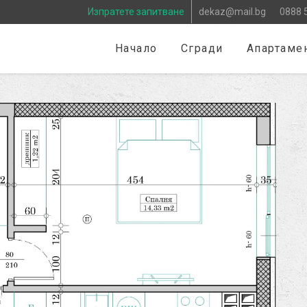
Изпратете запитване
dekaz@mail.bg
0888 
Начало
Сгради
Апартаме