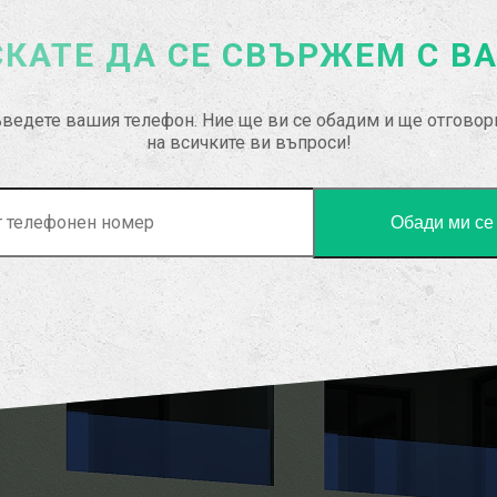
КАТЕ ДА СЕ СВЪРЖЕМ С В
ведете вашия телефон. Ние ще ви се обадим и ще отгово
на всичките ви въпроси!