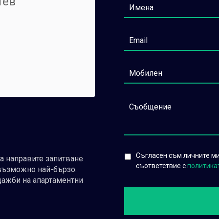
тев
Съгласен съм личните ми 
да направите запитване
съответствие с
политика
възможно най-бързо.
дажби на апартаментни