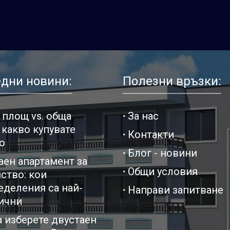
дни новини:
Полезни връзки:
 площ vs. обща
За нас
 какво купувате
Контакти
о
Блог - новини
аен апартамент за
Общи условия
ство: кои
еделения са най-
Направи запитване
ични
а изберете двустаен