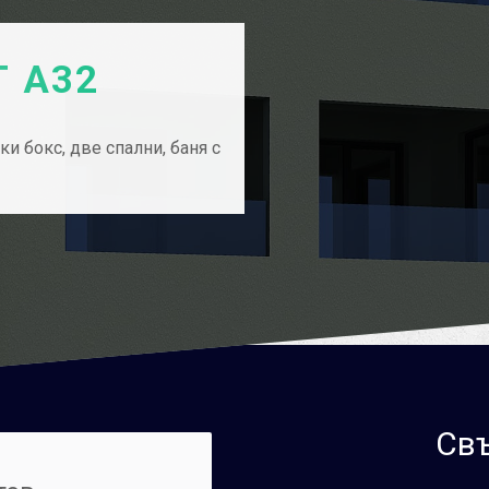
 А32
и бокс, две спални, баня с
Свъ