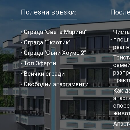
Полезни връзки:
После
Сграда "Света Марина"
Чиста
площ:
Сграда "Екзотик"
реалн
Сграда "Съни Хоумс 2"
Трист
Топ Оферти
семей
разпр
Всички сгради
практ
Свободни апартаменти
Как д
апарт
споре
живо
Апарт