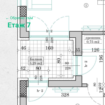
← Обратно към
Етаж 7