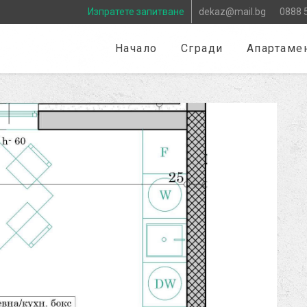
Изпратете запитване
dekaz@mail.bg
0888 
Начало
Сгради
Апартаме