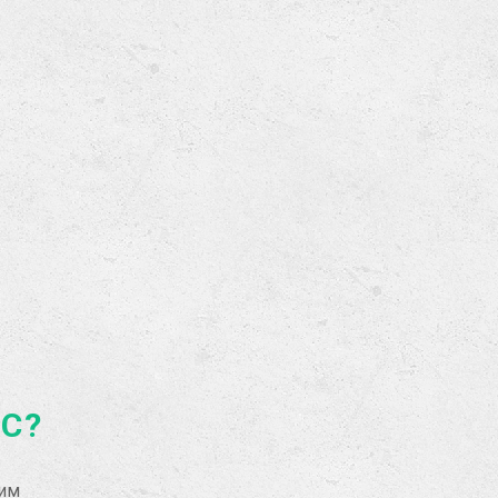
АС?
рим