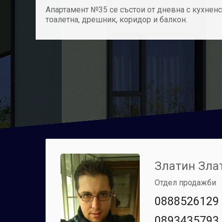
Апартамент №35 се състои от дневна с кухненск
тоалетна, дрешник, коридор и балкон.
Златин Зла
Отдел продажби
0888526129
0893435793