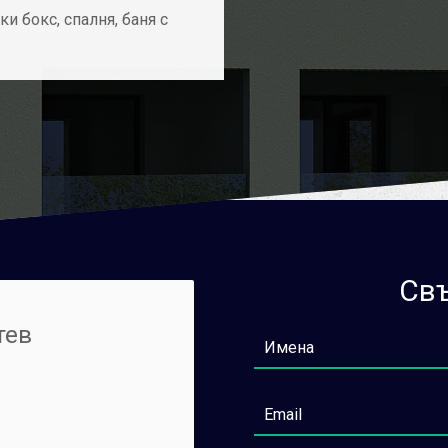
и бокс, спалня, баня с
Свъ
тев