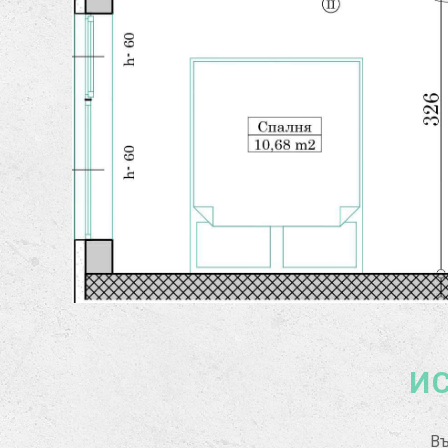
ИС
Въ