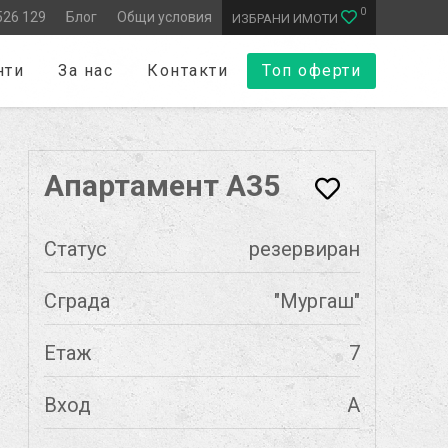
0
526 129
Блог
Общи условия
ИЗБРАНИ ИМОТИ
нти
За нас
Контакти
Топ оферти
Апартамент А35
Статус
резервиран
Сграда
"Мургаш"
Етаж
7
Вход
А