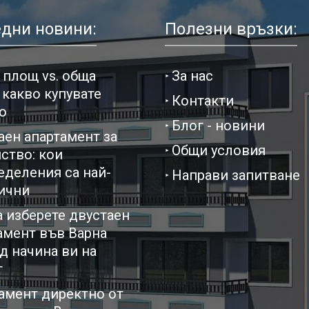
дни новини:
Полезни връзки:
 площ vs. обща
За нас
 какво купувате
Контакти
о
Блог - новини
аен апартамент за
Общи условия
ство: кои
еделения са най-
Направи запитване
ични
а изберете двустаен
амент във Варна
д начина ви на
т
амент директно от