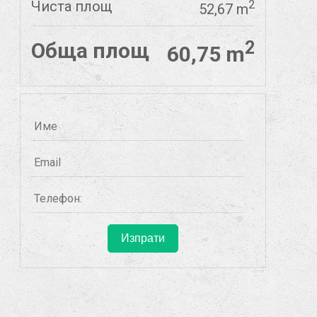
Чиста площ
2
52,67 m
2
Обща площ
60,75 m