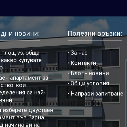
дни новини:
Полезни връзки:
 площ vs. обща
За нас
 какво купувате
Контакти
о
Блог - новини
аен апартамент за
Общи условия
ство: кои
еделения са най-
Направи запитване
ични
а изберете двустаен
амент във Варна
д начина ви на