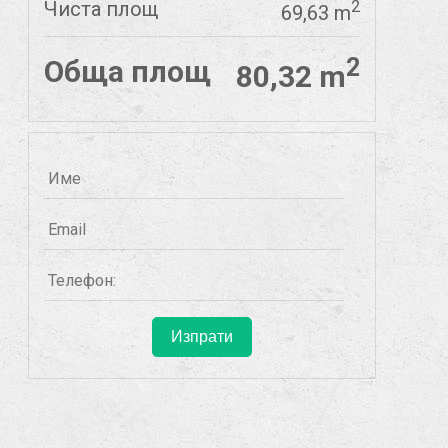
Чиста площ
2
69,63 m
2
Обща площ
80,32 m