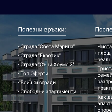
Полезни връзки:
После
Сграда "Света Марина"
Чиста
площ:
Сграда "Екзотик"
реалн
Сграда "Съни Хоумс 2"
Трист
Топ Оферти
семей
разпр
Всички сгради
практ
Свободни апартаменти
Как д
апарт
споре