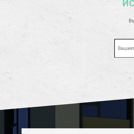
ИС
Въ