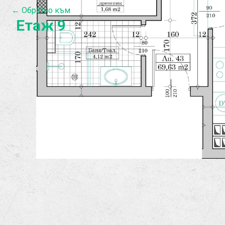
← Обратно към
Етаж 9