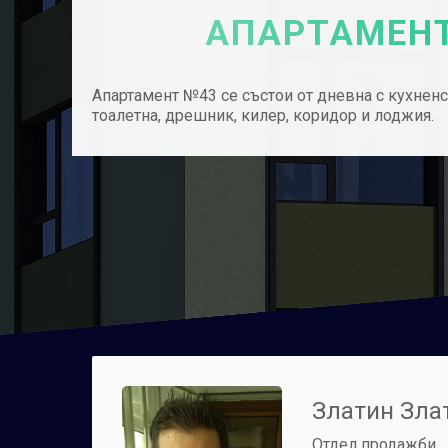
АПАРТАМЕНТ
Апартамент №43 се състои от дневна с кухненск
тоалетна, дрешник, килер, коридор и лоджия.
Златин Зла
Отдел продажби