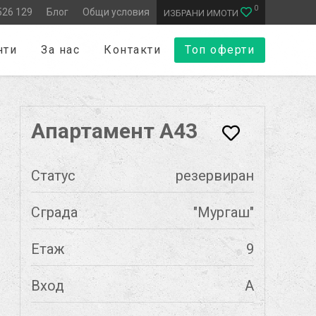
0
526 129
Блог
Общи условия
ИЗБРАНИ ИМОТИ
нти
За нас
Контакти
Топ оферти
Апартамент А43
Статус
резервиран
Сграда
"Мургаш"
Етаж
9
Вход
А