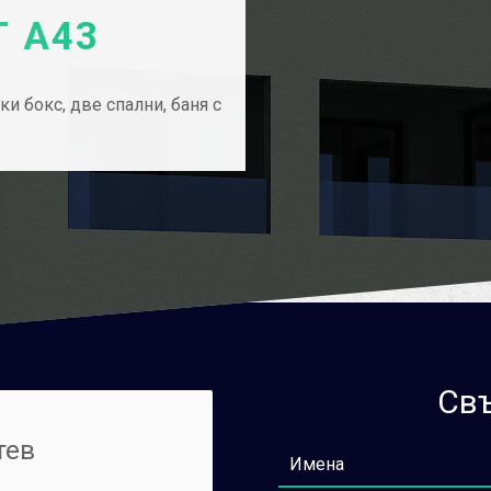
 А43
и бокс, две спални, баня с
Свъ
тев