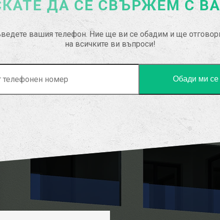
КАТЕ ДА СЕ СВЪРЖЕМ С В
ведете вашия телефон. Ние ще ви се обадим и ще отгово
на всичките ви въпроси!