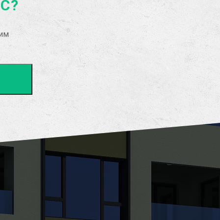
АС?
рим