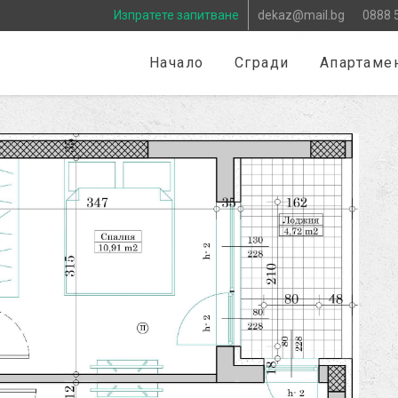
Изпратете запитване
dekaz@mail.bg
0888 
Начало
Сгради
Апартаме