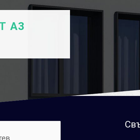
Т А3
Свъ
тев