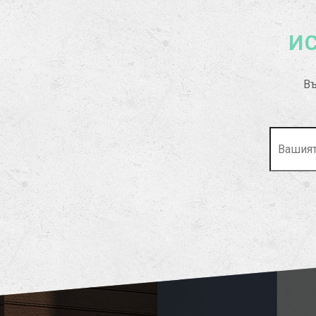
ИС
Въ