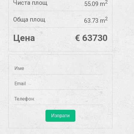
Чиста площ
2
55.09 m
Обща площ
2
63.73 m
Цена
€ 63730