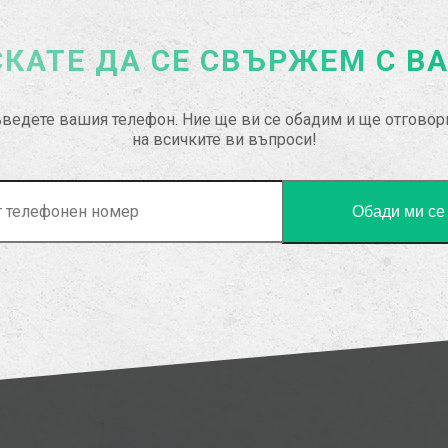
КАТЕ ДА СЕ СВЪРЖЕМ С В
ведете вашия телефон. Ние ще ви се обадим и ще отгово
на всичките ви въпроси!