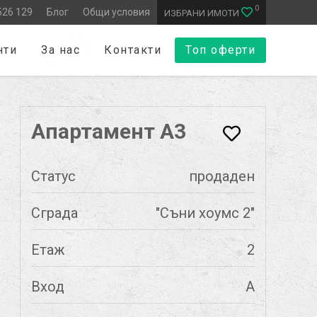
0
526 129
Блог
Общи условия
ИЗБРАНИ ИМОТИ
нти
За нас
Контакти
Топ оферти
Апартамент А3
Статус
продаден
Сграда
"Съни хоумс 2"
Етаж
2
Вход
А