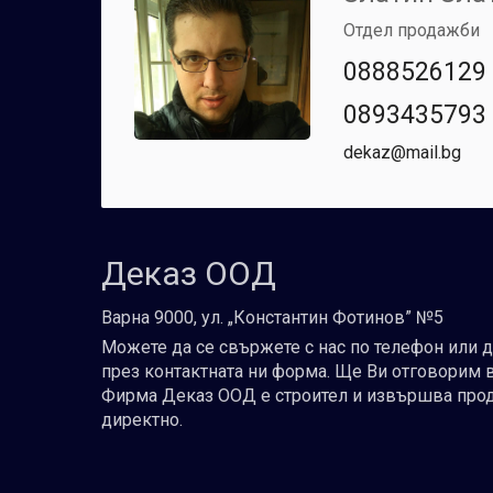
Отдел продажби
0888526129
0893435793
dekaz@mail.bg
Деказ ООД
Варна 9000, ул. „Константин Фотинов” №5
Можете да се свържете с нас по телефон или 
през контактната ни форма. Ще Ви отговорим 
Фирма Деказ ООД е строител и извършва про
директно.