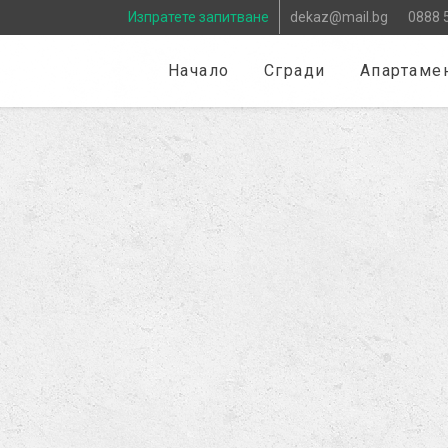
Изпратете запитване
dekaz@mail.bg
0888 
Начало
Сгради
Апартаме