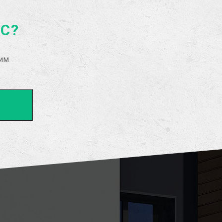
АС?
рим