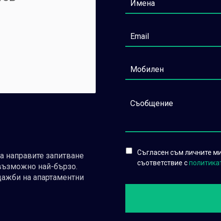
Съгласен съм личните ми 
да направите запитване
съответствие с
политика
възможно най-бързо.
дажби на апартаментни