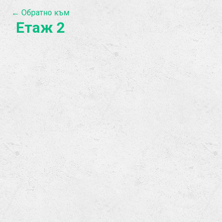
← Обратно към
Етаж 2