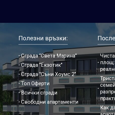
Полезни връзки:
После
Сграда "Света Марина"
Чиста
площ:
Сграда "Екзотик"
реалн
Сграда "Съни Хоумс 2"
Трист
Топ Оферти
семей
разпр
Всички сгради
практ
Свободни апартаменти
Как д
апарт