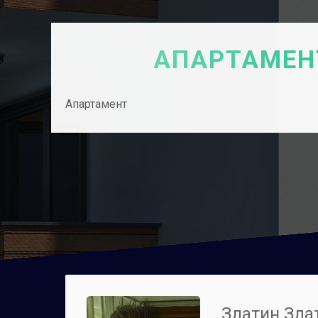
АПАРТАМЕН
Апартамент
Златин Зла