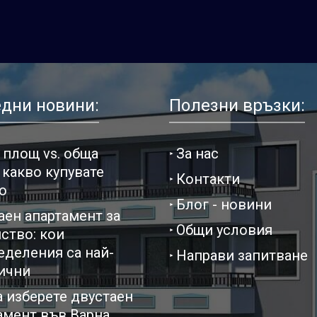
дни новини:
Полезни връзки:
 площ vs. обща
За нас
 какво купувате
Контакти
о
Блог - новини
аен апартамент за
Общи условия
ство: кои
еделения са най-
Направи запитване
ични
а изберете двустаен
амент във Варна