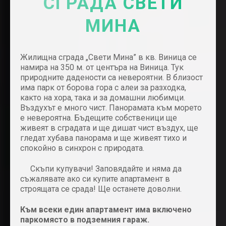
СГРАДА СВЕТИ
МИНА
Жилищна сграда „Свети Мина” в кв. Виница се
намира на 350 м. от центъра на Виница. Тук
природните дадености са невероятни. В близост
има парк от борова гора с алеи за разходка,
както на хора, така и за домашни любимци.
Въздухът е много чист. Панорамата към морето
е невероятна. Бъдещите собственици ще
живеят в сградата и ще дишат чист въздух, ще
гледат хубава панорама и ще живеят тихо и
спокойно в синхрон с природата.
Скъпи купувачи! Заповядайте и няма да
съжалявате ако си купите апартамент в
строящата се срада! Ще останете доволни.
Към всеки един апартамент има включено
паркомясто в подземния гараж.