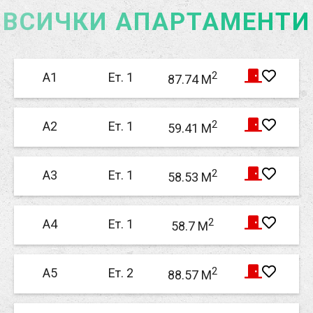
ВСИЧКИ АПАРТАМЕНТИ
2
А1
Ет. 1
87.74 M
2
А2
Ет. 1
59.41 M
2
А3
Ет. 1
58.53 M
2
А4
Ет. 1
58.7 M
2
А5
Ет. 2
88.57 M