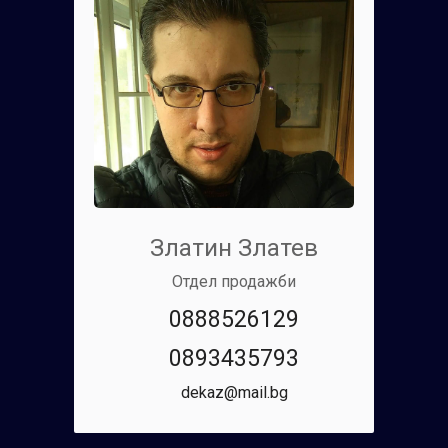
Златин Златев
Отдел продажби
0888526129
0893435793
dekaz@mail.bg