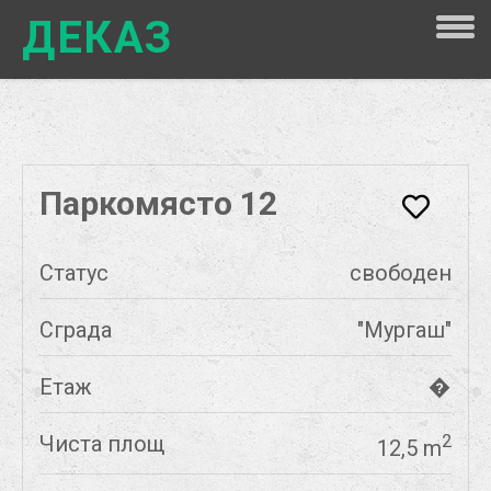
ДЕКАЗ
Паркомясто 12
Статус
свободен
Сграда
"Мургаш"
Етаж
�
Чиста площ
2
12,5 m