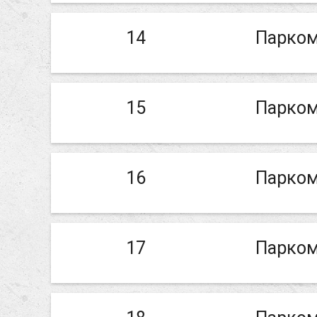
14
Парком
15
Парком
16
Парком
17
Парком