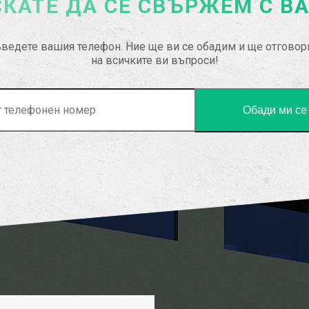
КАТЕ ДА СЕ СВЪРЖЕМ С В
ведете вашия телефон. Ние ще ви се обадим и ще отгово
на всичките ви въпроси!