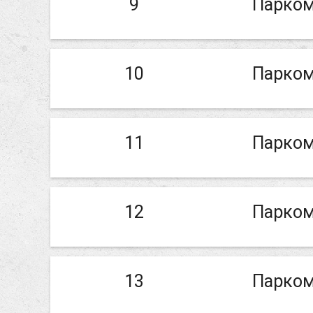
9
Парком
10
Парком
11
Парком
12
Парком
13
Парком