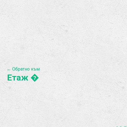
← Обратно към
Етаж �