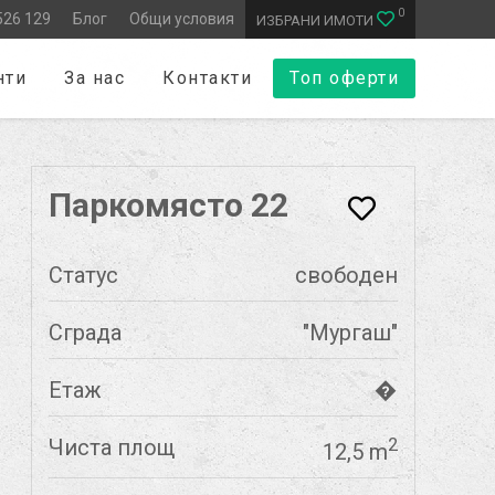
0
526 129
Блог
Общи условия
ИЗБРАНИ ИМОТИ
нти
За нас
Контакти
Топ оферти
Паркомясто 22
Статус
свободен
Сграда
"Мургаш"
Етаж
�
Чиста площ
2
12,5 m