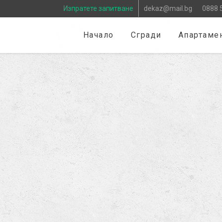
Изпратете запитване
dekaz@mail.bg
0888 
Начало
Сгради
Апартаме