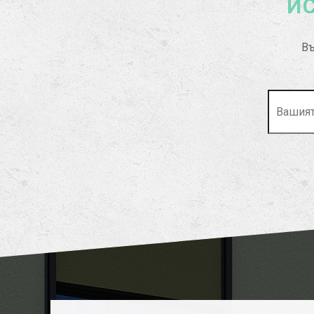
ИС
Въ