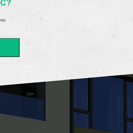
АС?
рим