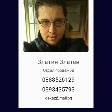
Златин Златев
Отдел продажби
0888526129
0893435793
dekaz@mail.bg