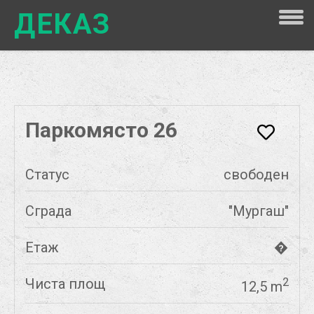
ДЕКАЗ
Паркомясто 26
Статус
свободен
Сграда
"Мургаш"
Етаж
�
Чиста площ
2
12,5 m