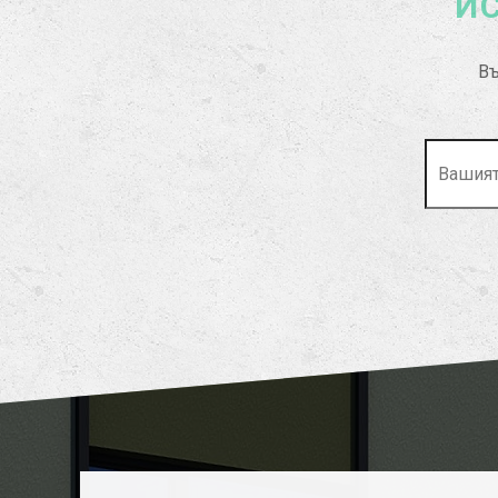
ИС
Въ