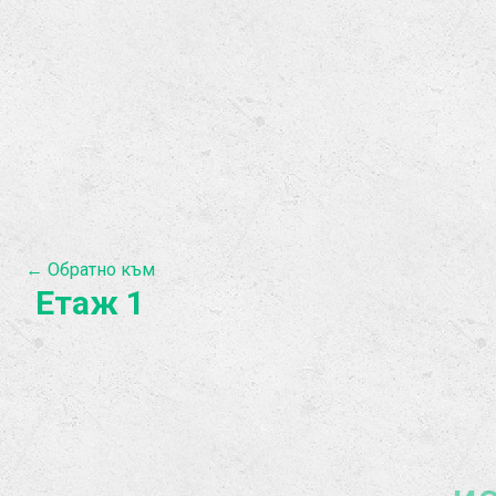
← Обратно към
Етаж 1