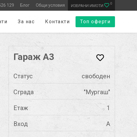
0
526 129
Блог
Общи условия
ИЗБРАНИ ИМОТИ
нти
За нас
Контакти
Топ оферти
Гараж А3
Статус
свободен
Сграда
"Мургаш"
Етаж
1
Вход
А