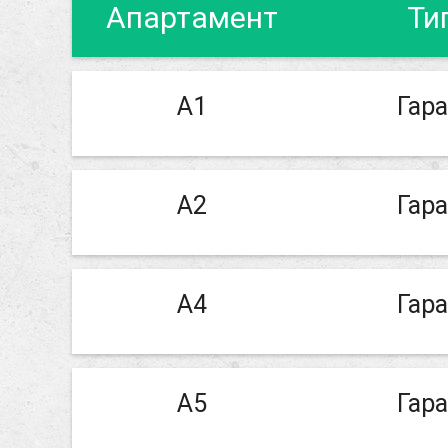
Апартамент
Ти
А1
Гар
А2
Гар
А4
Гар
А5
Гар