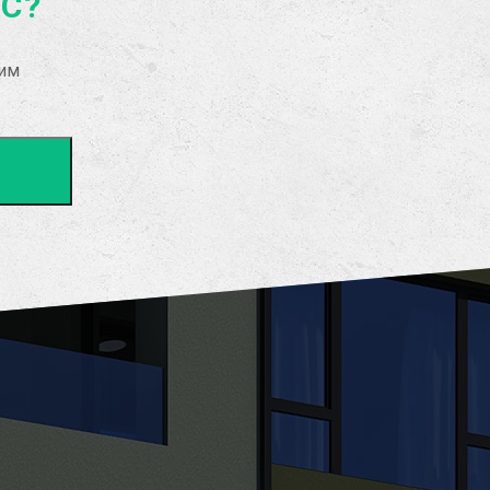
АС?
рим