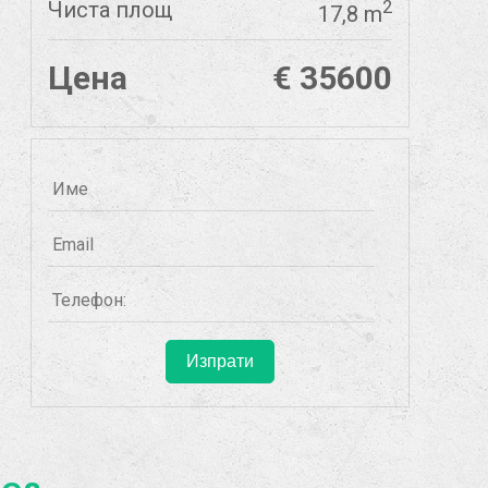
Чиста площ
2
17,8 m
Цена
€ 35600