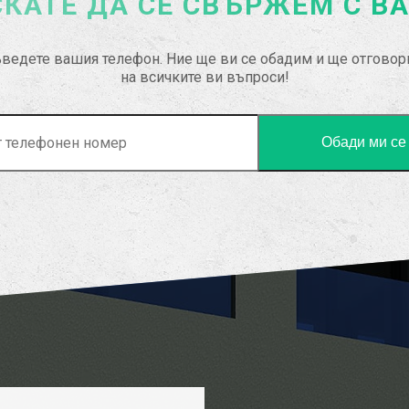
КАТЕ ДА СЕ СВЪРЖЕМ С В
ведете вашия телефон. Ние ще ви се обадим и ще отгово
на всичките ви въпроси!