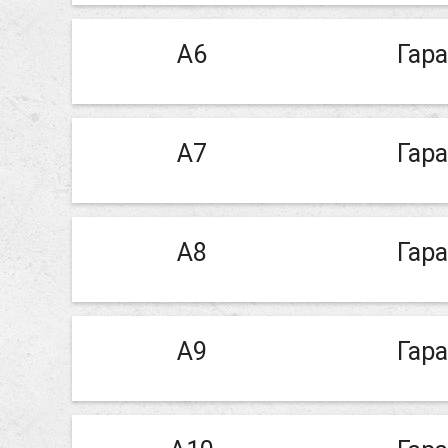
А6
Гар
А7
Гар
А8
Гар
А9
Гар