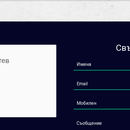
Свъ
тев