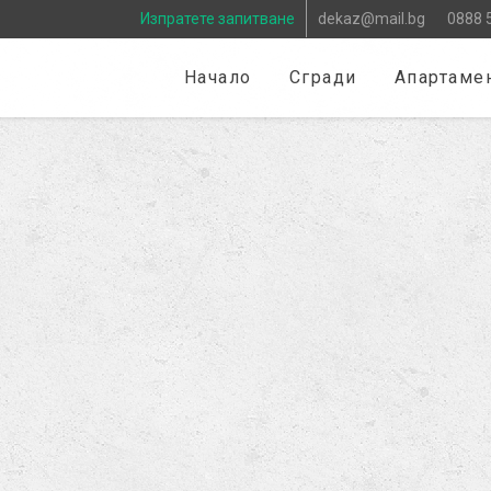
Изпратете запитване
dekaz@mail.bg
0888 
Начало
Сгради
Апартаме