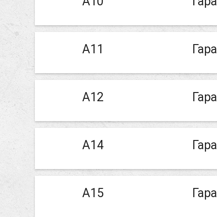
А10
Гар
А11
Гар
А12
Гар
А14
Гар
А15
Гар