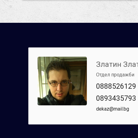
Златин Зла
Отдел продажби
0888526129
0893435793
dekaz@mail.bg