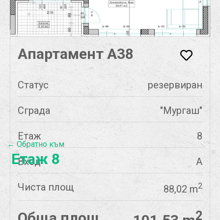
Апартамент А38
Статус
резервиран
Сграда
"Мургаш"
Етаж
8
← Обратно към
Етаж 8
Вход
А
Чиста площ
2
88,02 m
2
Обща площ