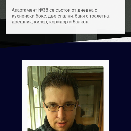
Апартамент №38 се състои от дневна с
кухненски бокс, две спални, баня с тоалетна,
дрешник, килер, коридор и балкон.