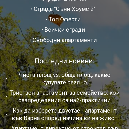
Сграда "Съни Хоумс 2"
Топ Оферти
Всички сгради
Свободни апартаменти
Последни новини:
Чиста площ vs. обща площ: какво
купувате реално
Тристаен апартамент за семейство: кои
разпределения са най-практични
Как да изберете двустаен апартамент
във Варна според начина ви на живот
Апартамент директно от строител във