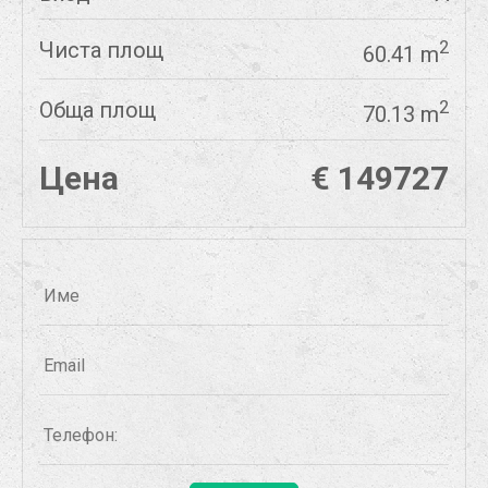
Чиста площ
2
60.41 m
Обща площ
2
70.13 m
Цена
€ 149727