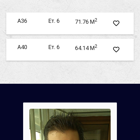
2
А36
Ет. 6
71.76 M
2
А40
Ет. 6
64.14 M