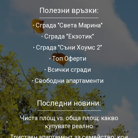
Полезни връзки:
Сграда "Света Марина"
Сграда "Екзотик"
Сграда "Съни Хоумс 2"
Топ Оферти
Всички сгради
Свободни апартаменти
Последни новини:
Чиста площ vs. обща площ: какво
купувате реално
Тристаен апартамент за семейство: кои