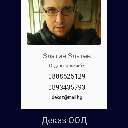
Златин Златев
Отдел продажби
0888526129
0893435793
dekaz@mail.bg
Деказ ООД