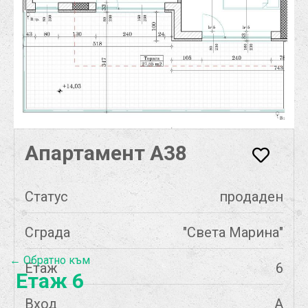
Апартамент А38
Статус
продаден
Сграда
"Света Марина"
← Обратно към
Етаж
6
Етаж 6
Вход
А