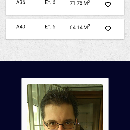
2
А36
Ет. 6
71.76 M
2
А40
Ет. 6
64.14 M