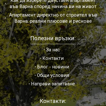
Как да изберете двустаен апартамент
във Варна според начина ви на живот
Апартамент директно от строител във
Варна: реални плюсове и рискове
Полезни връзки:
За нас
Контакти
Блог - новини
Общи условия
Направи запитване
Контакти: