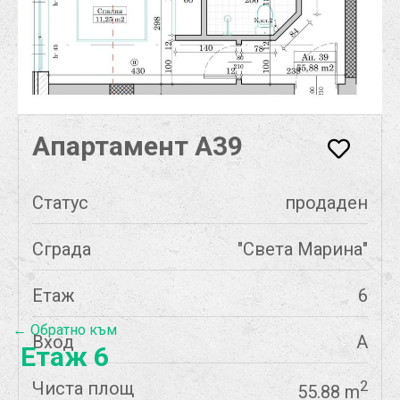
Апартамент А39
Статус
продаден
Сграда
"Света Марина"
Етаж
6
← Обратно към
Вход
А
Етаж 6
Чиста площ
2
55.88 m